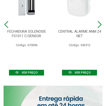
FECHADURA SOLENOIDE
CENTRAL ALARME ANM 24
FS1011 C/SENSOR
NET
Código: 670006
Código: 543512
VER PREÇO
VER PREÇO