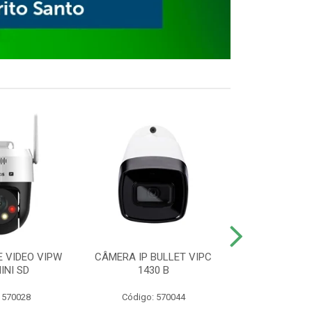
E VIDEO VIPW
CÂMERA IP BULLET VIPC
GRAVADOR 
INI SD
1430 B
MHDX 3
 570028
Código: 570044
Código: