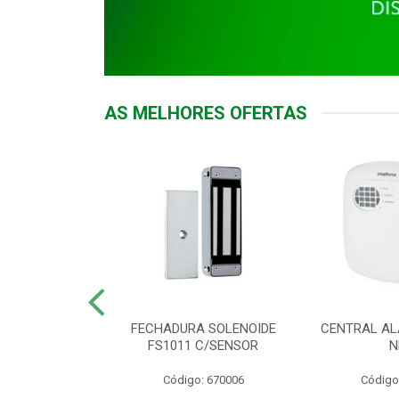
AS MELHORES OFERTAS
DOR ACESSO
FECHADURA SOLENOIDE
CENTRAL AL
 5531 MF EX
FS1011 C/SENSOR
N
: 900018
Código: 670006
Código