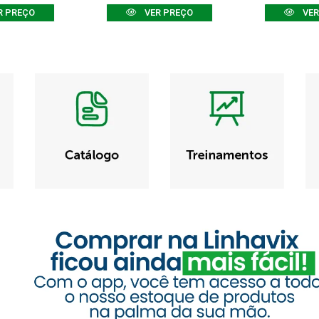
R PREÇO
VER PREÇO
VER