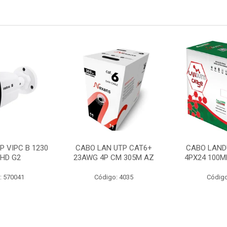
P VIPC B 1230
CABO LAN UTP CAT6+
CABO LAND
 HD G2
23AWG 4P CM 305M AZ
4PX24 100M
: 570041
Código: 4035
Código