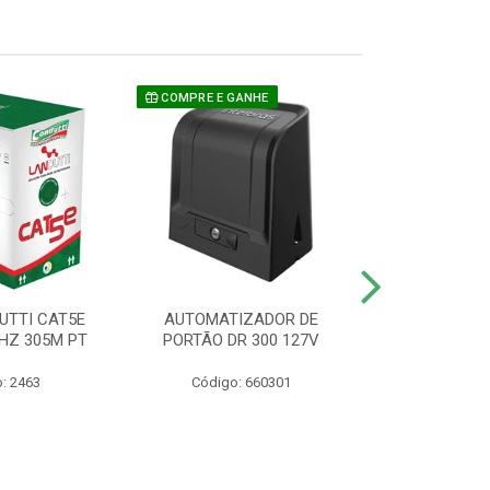
COMPRE E GANHE
UTTI CAT5E
AUTOMATIZADOR DE
CAMERA P/ S
HZ 305M PT
PORTÃO DR 300 127V
1220 BU
: 2463
Código: 660301
Código: