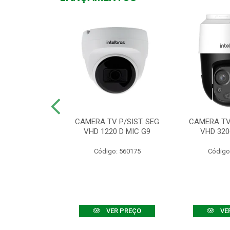
TV VHD 3520 D
CAMERA TV P/SIST. SEG
CAMERA TV 
 COLOR+
VHD 1220 D MIC G9
VHD 320
: 560108
Código: 560175
Código
R PREÇO
VER PREÇO
VE