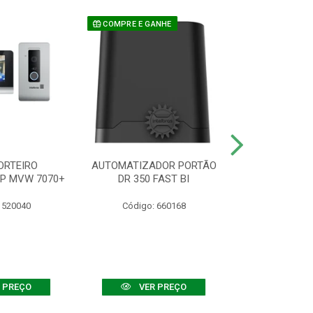
COMPRE E GANHE
ORTEIRO
AUTOMATIZADOR PORTÃO
SENSOR ATIVO
IP MVW 7070+
DR 350 FAST BI
 520040
Código: 660168
Código:
 PREÇO
VER PREÇO
VER