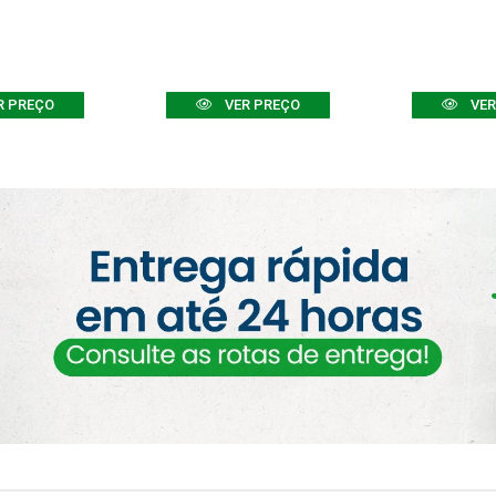
R PREÇO
VER PREÇO
VER