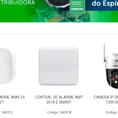
ARME ANM 24
CENTRAL DE ALARME AMT
CAMERA IP D
ET
2018 E SMART
1300 M
: 543512
Código: 543578
Código: