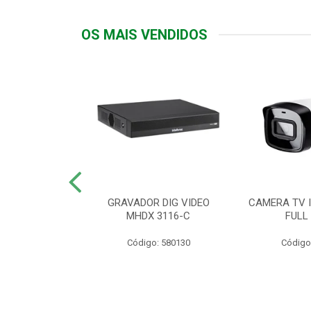
OS MAIS VENDIDOS
TTIV 600VA-
GRAVADOR DIG VIDEO
CAMERA TV I
20V
MHDX 3116-C
FULL
: 822200
Código: 580130
Código