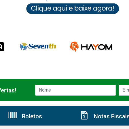
ertas!
Boletos
Notas Fiscai