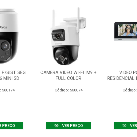
P/SIST. SEG
CAMERA VIDEO WI-FI IM9 +
VIDEO P
6 MINI SD
FULL COLOR
RESIDENCIAL 
: 560174
Código: 560074
Código:
R PREÇO
VER PREÇO
VER