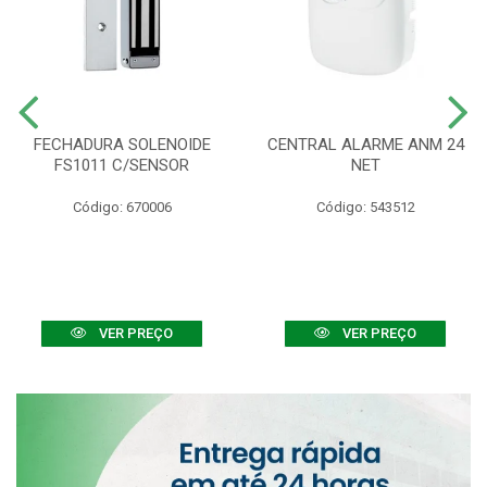
FECHADURA SOLENOIDE
CENTRAL ALARME ANM 24
FS1011 C/SENSOR
NET
Código: 670006
Código: 543512
VER PREÇO
VER PREÇO