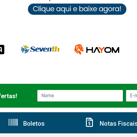
ertas!
Boletos
Notas Fiscai