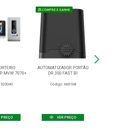
COMPRE E GANHE
ORTEIRO
AUTOMATIZADOR PORTÃO
SENSOR ATIVO
IP MVW 7070+
DR 350 FAST BI
 520040
Código: 660168
Código:
 PREÇO
VER PREÇO
VER