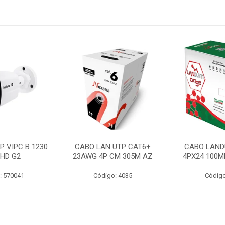
P VIPC B 1230
CABO LAN UTP CAT6+
CABO LAND
 HD G2
23AWG 4P CM 305M AZ
4PX24 100M
: 570041
Código: 4035
Código