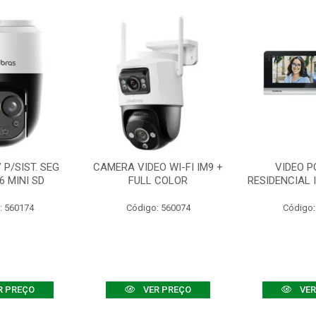
P/SIST. SEG
CAMERA VIDEO WI-FI IM9 +
VIDEO P
6 MINI SD
FULL COLOR
RESIDENCIAL 
: 560174
Código: 560074
Código:
R PREÇO
VER PREÇO
VER