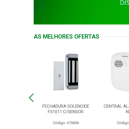
AS MELHORES OFERTAS
DOR ACESSO
FECHADURA SOLENOIDE
CENTRAL AL
 5531 MF EX
FS1011 C/SENSOR
N
: 900018
Código: 670006
Código