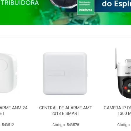
ARME ANM 24
CENTRAL DE ALARME AMT
CAMERA IP D
ET
2018 E SMART
1300 M
: 543512
Código: 543578
Código: