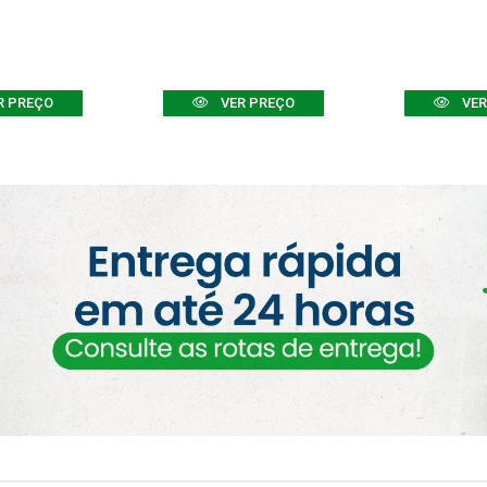
R PREÇO
VER PREÇO
VER