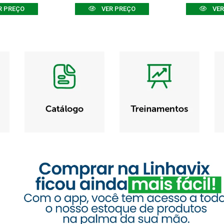
R PREÇO
VER PREÇO
VER