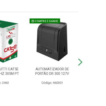
COMPRE E GANHE
UTTI CAT5E
AUTOMATIZADOR DE
CAMERA P/ S
HZ 305M PT
PORTÃO DR 300 127V
1220 BU
: 2463
Código: 660301
Código: