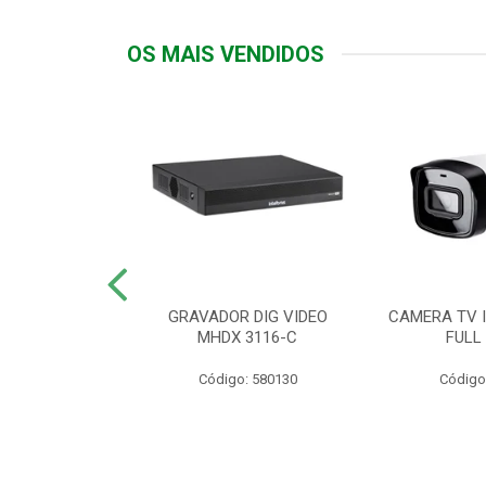
OS MAIS VENDIDOS
TTIV 600VA-
GRAVADOR DIG VIDEO
CAMERA TV I
20V
MHDX 3116-C
FULL
: 822200
Código: 580130
Código