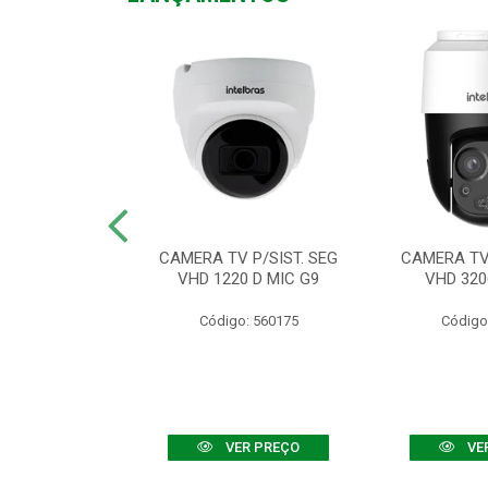
TV VHD 3520 D
CAMERA TV P/SIST. SEG
CAMERA TV 
 COLOR+
VHD 1220 D MIC G9
VHD 320
: 560108
Código: 560175
Código
R PREÇO
VER PREÇO
VE