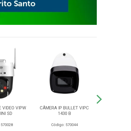
E VIDEO VIPW
CÂMERA IP BULLET VIPC
GRAVADOR 
INI SD
1430 B
MHDX 3
 570028
Código: 570044
Código: