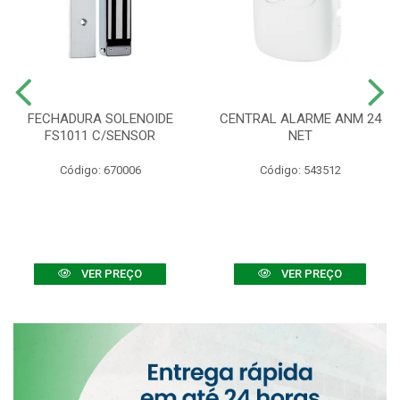
FECHADURA SOLENOIDE
CENTRAL ALARME ANM 24
FS1011 C/SENSOR
NET
Código: 670006
Código: 543512
VER PREÇO
VER PREÇO