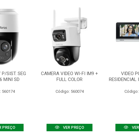
P/SIST. SEG
CAMERA VIDEO WI-FI IM9 +
VIDEO P
6 MINI SD
FULL COLOR
RESIDENCIAL 
: 560174
Código: 560074
Código:
R PREÇO
VER PREÇO
VER