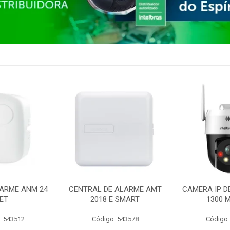
ARME ANM 24
CENTRAL DE ALARME AMT
CAMERA IP D
ET
2018 E SMART
1300 M
: 543512
Código: 543578
Código: