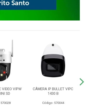
E VIDEO VIPW
CÂMERA IP BULLET VIPC
GRAVADOR 
INI SD
1430 B
MHDX 3
 570028
Código: 570044
Código: