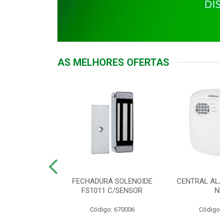
AS MELHORES OFERTAS
DOR ACESSO
FECHADURA SOLENOIDE
CENTRAL AL
 5531 MF EX
FS1011 C/SENSOR
N
: 900018
Código: 670006
Código