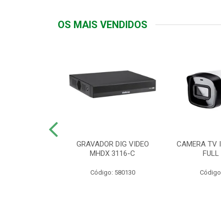
OS MAIS VENDIDOS
TTIV 600VA-
GRAVADOR DIG VIDEO
CAMERA TV I
20V
MHDX 3116-C
FULL
: 822200
Código: 580130
Código