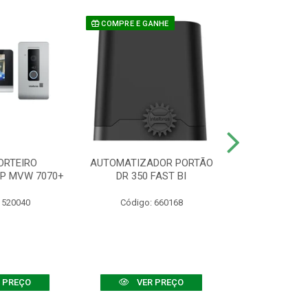
COMPRE E GANHE
ORTEIRO
AUTOMATIZADOR PORTÃO
SENSOR ATIVO
IP MVW 7070+
DR 350 FAST BI
 520040
Código: 660168
Código:
 PREÇO
VER PREÇO
VER