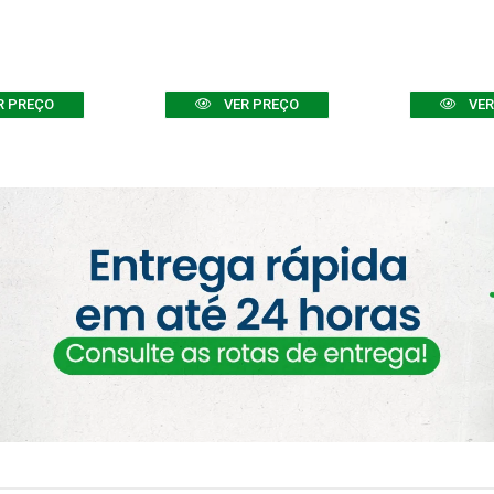
R PREÇO
VER PREÇO
VER