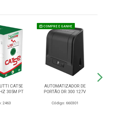
COMPRE E GANHE
UTTI CAT5E
AUTOMATIZADOR DE
CAMERA P/ S
HZ 305M PT
PORTÃO DR 300 127V
1220 BU
: 2463
Código: 660301
Código: