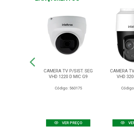
TV VHD 3520 D
CAMERA TV P/SIST. SEG
CAMERA TV 
 COLOR+
VHD 1220 D MIC G9
VHD 320
: 560108
Código: 560175
Código
R PREÇO
VER PREÇO
VE