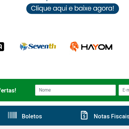
ertas!
Boletos
Notas Fiscai