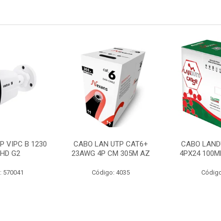
P VIPC B 1230
CABO LAN UTP CAT6+
CABO LAND
 HD G2
23AWG 4P CM 305M AZ
4PX24 100M
: 570041
Código: 4035
Código