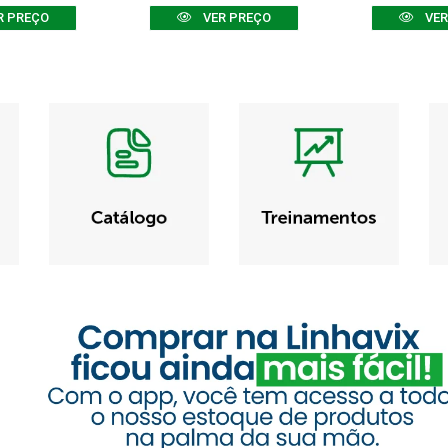
R PREÇO
VER PREÇO
VER