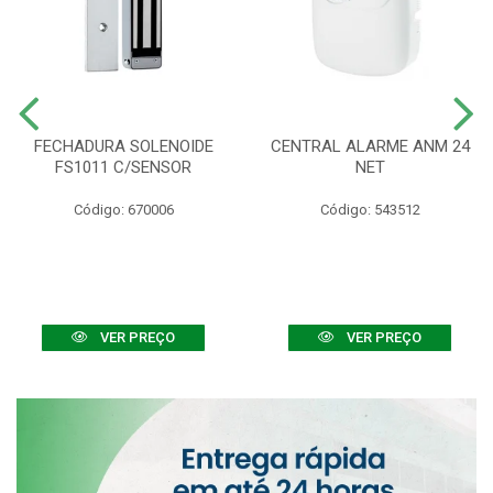
FECHADURA SOLENOIDE
CENTRAL ALARME ANM 24
FS1011 C/SENSOR
NET
Código: 670006
Código: 543512
VER PREÇO
VER PREÇO