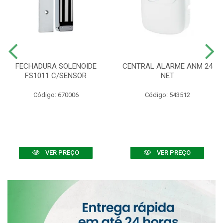
FECHADURA SOLENOIDE
CENTRAL ALARME ANM 24
FS1011 C/SENSOR
NET
Código: 670006
Código: 543512
VER PREÇO
VER PREÇO