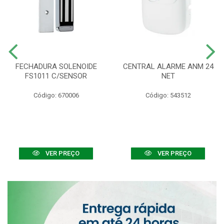
FECHADURA SOLENOIDE
CENTRAL ALARME ANM 24
FS1011 C/SENSOR
NET
Código: 670006
Código: 543512
VER PREÇO
VER PREÇO