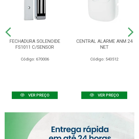
FECHADURA SOLENOIDE
CENTRAL ALARME ANM 24
FS1011 C/SENSOR
NET
Código: 670006
Código: 543512
VER PREÇO
VER PREÇO