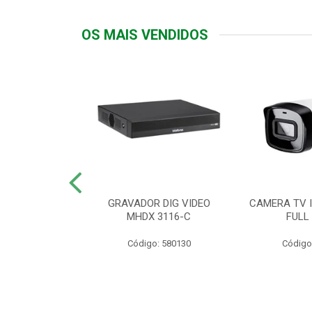
OS MAIS VENDIDOS
TTIV 600VA-
GRAVADOR DIG VIDEO
CAMERA TV I
20V
MHDX 3116-C
FULL
: 822200
Código: 580130
Código