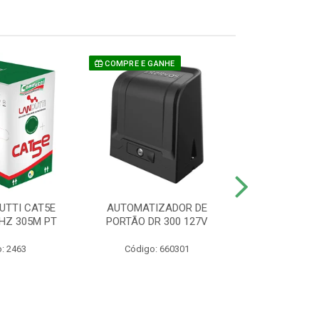
COMPRE E GANHE
UTTI CAT5E
AUTOMATIZADOR DE
CAMERA P/ S
HZ 305M PT
PORTÃO DR 300 127V
1220 BU
: 2463
Código: 660301
Código: