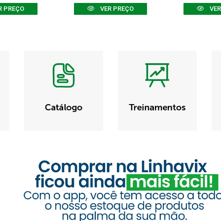
R PREÇO
VER PREÇO
VER