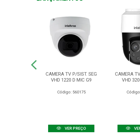
TV VHD 3520 D
CAMERA TV P/SIST. SEG
CAMERA TV 
 COLOR+
VHD 1220 D MIC G9
VHD 320
: 560108
Código: 560175
Código
R PREÇO
VER PREÇO
VE