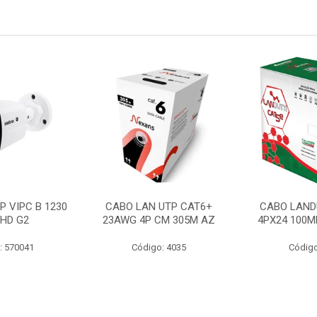
P VIPC B 1230
CABO LAN UTP CAT6+
CABO LAND
 HD G2
23AWG 4P CM 305M AZ
4PX24 100M
: 570041
Código: 4035
Código