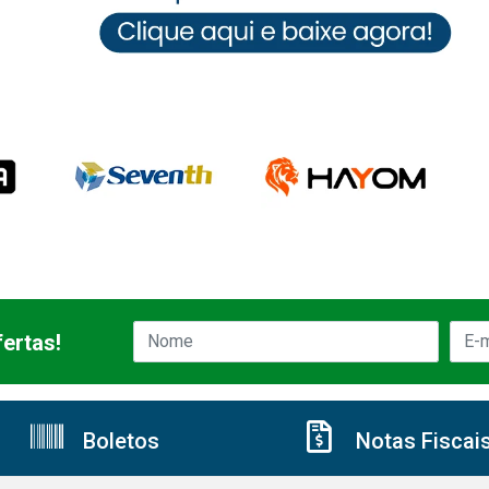
ertas!
Boletos
Notas Fiscai