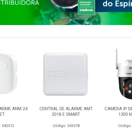
ARME ANM 24
CENTRAL DE ALARME AMT
CAMERA IP D
ET
2018 E SMART
1300 M
: 543512
Código: 543578
Código: