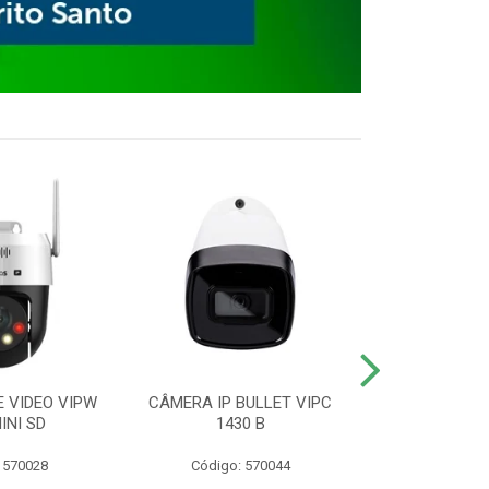
E VIDEO VIPW
CÂMERA IP BULLET VIPC
GRAVADOR 
INI SD
1430 B
MHDX 3
 570028
Código: 570044
Código: