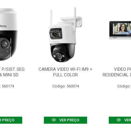
P/SIST. SEG
CAMERA VIDEO WI-FI IM9 +
VIDEO P
6 MINI SD
FULL COLOR
RESIDENCIAL 
: 560174
Código: 560074
Código:
R PREÇO
VER PREÇO
VER