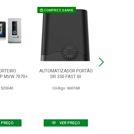
COMPRE E GANHE
ORTEIRO
AUTOMATIZADOR PORTÃO
SENSOR ATIVO
IP MVW 7070+
DR 350 FAST BI
 520040
Código: 660168
Código:
 PREÇO
VER PREÇO
VER