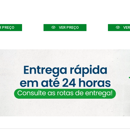
R PREÇO
VER PREÇO
VER