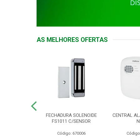
AS MELHORES OFERTAS
DOR ACESSO
FECHADURA SOLENOIDE
CENTRAL AL
 5531 MF EX
FS1011 C/SENSOR
N
: 900018
Código: 670006
Código