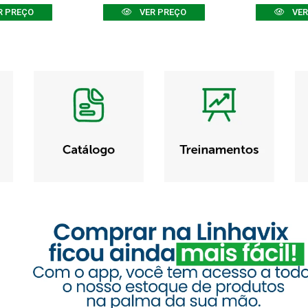
R PREÇO
VER PREÇO
VER