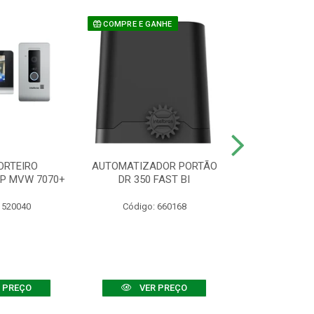
COMPRE E GANHE
ORTEIRO
AUTOMATIZADOR PORTÃO
SENSOR ATIVO
IP MVW 7070+
DR 350 FAST BI
 520040
Código: 660168
Código:
 PREÇO
VER PREÇO
VER