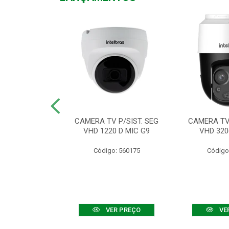
TV VHD 3520 D
CAMERA TV P/SIST. SEG
CAMERA TV 
 COLOR+
VHD 1220 D MIC G9
VHD 320
: 560108
Código: 560175
Código
R PREÇO
VER PREÇO
VE