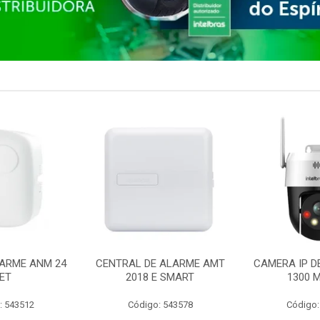
ARME ANM 24
CENTRAL DE ALARME AMT
CAMERA IP D
ET
2018 E SMART
1300 M
: 543512
Código: 543578
Código: