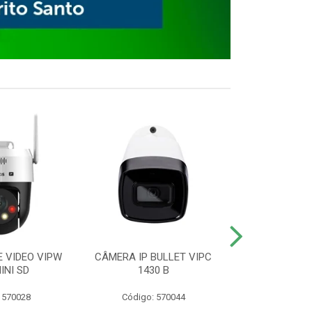
E VIDEO VIPW
CÂMERA IP BULLET VIPC
GRAVADOR 
INI SD
1430 B
MHDX 3
 570028
Código: 570044
Código: