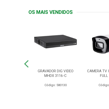
OS MAIS VENDIDOS
TTIV 600VA-
GRAVADOR DIG VIDEO
CAMERA TV I
20V
MHDX 3116-C
FULL
: 822200
Código: 580130
Código