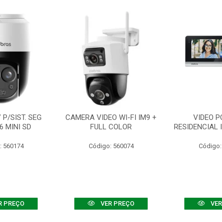
P/SIST. SEG
CAMERA VIDEO WI-FI IM9 +
VIDEO P
6 MINI SD
FULL COLOR
RESIDENCIAL 
: 560174
Código: 560074
Código:
R PREÇO
VER PREÇO
VER