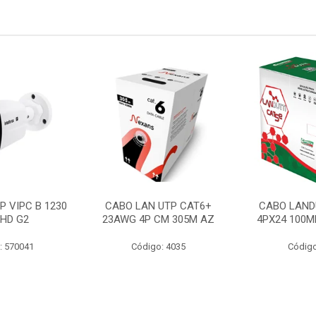
P VIPC B 1230
CABO LAN UTP CAT6+
CABO LAND
 HD G2
23AWG 4P CM 305M AZ
4PX24 100M
: 570041
Código: 4035
Código