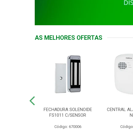
AS MELHORES OFERTAS
DOR ACESSO
FECHADURA SOLENOIDE
CENTRAL AL
 5531 MF EX
FS1011 C/SENSOR
N
: 900018
Código: 670006
Código