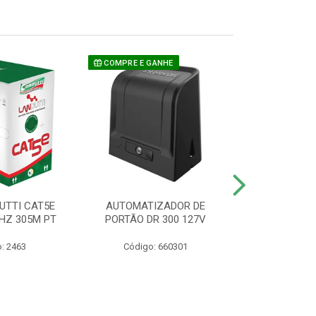
COMPRE E GANHE
UTTI CAT5E
AUTOMATIZADOR DE
CAMERA P/ S
HZ 305M PT
PORTÃO DR 300 127V
1220 BU
: 2463
Código: 660301
Código: