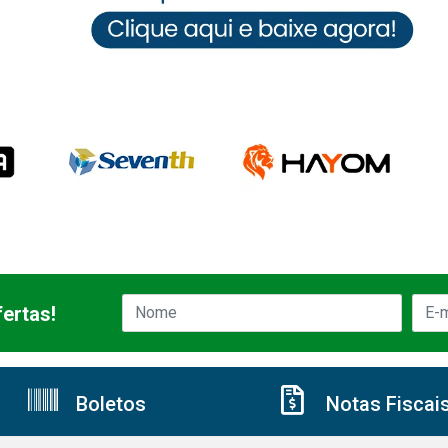
ertas!
Boletos
Notas Fiscai