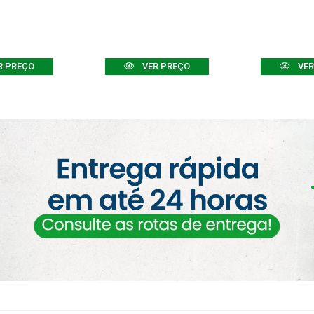
R PREÇO
VER PREÇO
VER