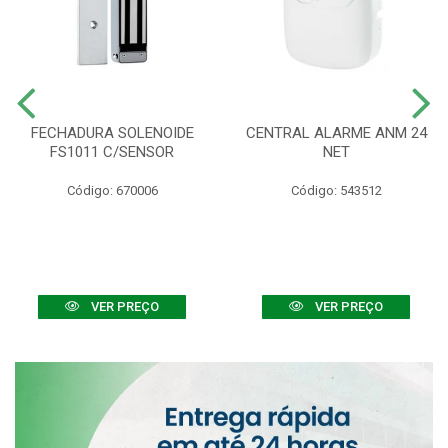
FECHADURA SOLENOIDE
CENTRAL ALARME ANM 24
FS1011 C/SENSOR
NET
Código: 670006
Código: 543512
VER PREÇO
VER PREÇO