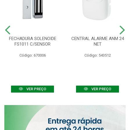
FECHADURA SOLENOIDE
CENTRAL ALARME ANM 24
FS1011 C/SENSOR
NET
Código: 670006
Código: 543512
VER PREÇO
VER PREÇO