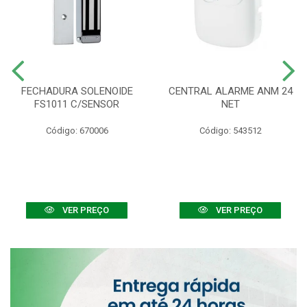
FECHADURA SOLENOIDE
CENTRAL ALARME ANM 24
FS1011 C/SENSOR
NET
Código: 670006
Código: 543512
VER PREÇO
VER PREÇO