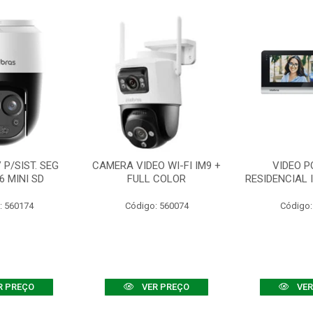
P/SIST. SEG
CAMERA VIDEO WI-FI IM9 +
VIDEO P
6 MINI SD
FULL COLOR
RESIDENCIAL 
: 560174
Código: 560074
Código:
R PREÇO
VER PREÇO
VER