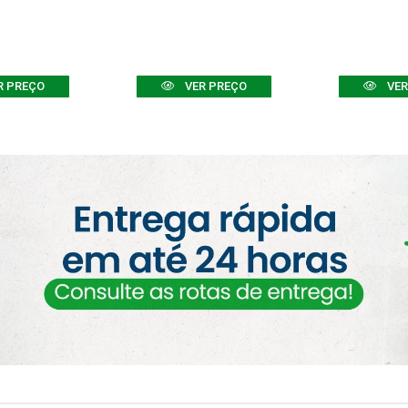
R PREÇO
VER PREÇO
VER