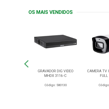
OS MAIS VENDIDOS
TTIV 600VA-
GRAVADOR DIG VIDEO
CAMERA TV I
20V
MHDX 3116-C
FULL
: 822200
Código: 580130
Código