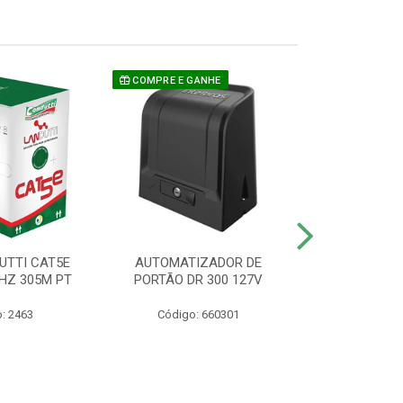
COMPRE E GANHE
UTTI CAT5E
AUTOMATIZADOR DE
CAMERA P/ S
HZ 305M PT
PORTÃO DR 300 127V
1220 BU
: 2463
Código: 660301
Código: