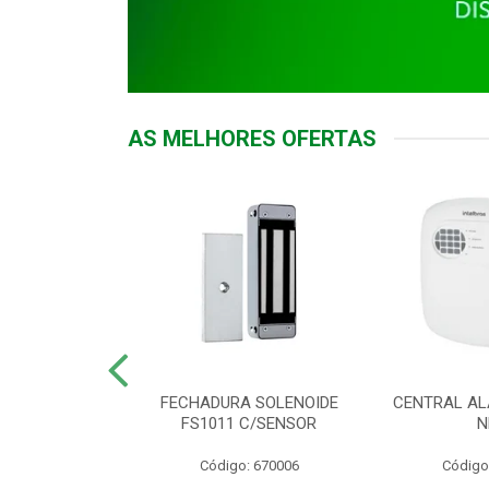
AS MELHORES OFERTAS
DOR ACESSO
FECHADURA SOLENOIDE
CENTRAL AL
 5531 MF EX
FS1011 C/SENSOR
N
: 900018
Código: 670006
Código