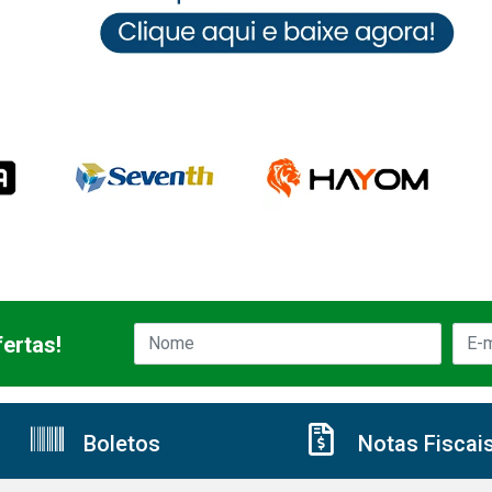
ertas!
Boletos
Notas Fiscai