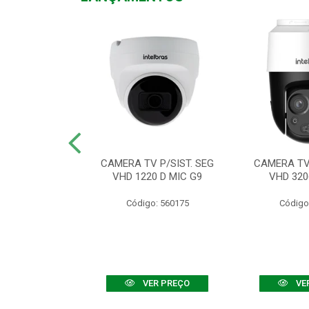
TV VHD 3520 D
CAMERA TV P/SIST. SEG
CAMERA TV 
 COLOR+
VHD 1220 D MIC G9
VHD 320
: 560108
Código: 560175
Código
R PREÇO
VER PREÇO
VE