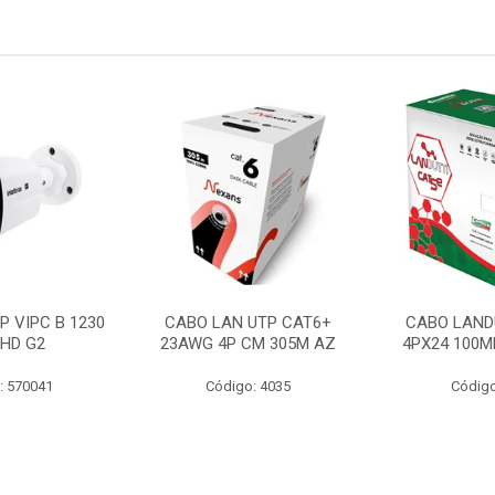
P VIPC B 1230
CABO LAN UTP CAT6+
CABO LAND
 HD G2
23AWG 4P CM 305M AZ
4PX24 100M
: 570041
Código: 4035
Código