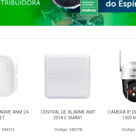
ARME ANM 24
CENTRAL DE ALARME AMT
CAMERA IP D
ET
2018 E SMART
1300 M
: 543512
Código: 543578
Código: