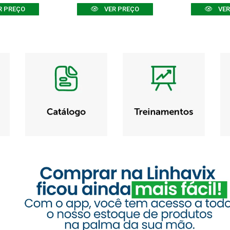
R PREÇO
VER PREÇO
VER