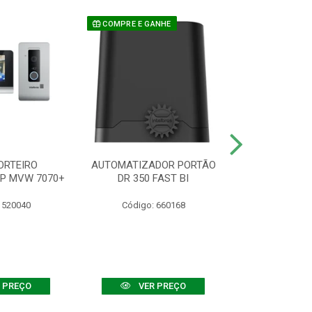
COMPRE E GANHE
ORTEIRO
AUTOMATIZADOR PORTÃO
SENSOR ATIVO
IP MVW 7070+
DR 350 FAST BI
 520040
Código: 660168
Código:
 PREÇO
VER PREÇO
VER