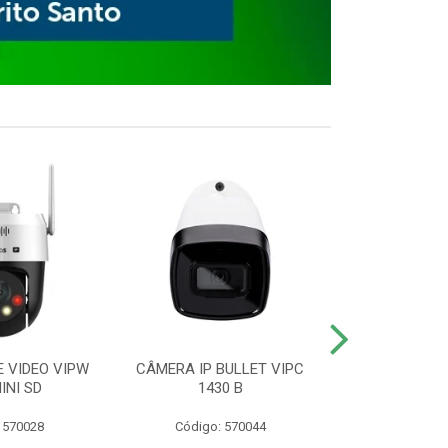
E VIDEO VIPW
CÂMERA IP BULLET VIPC
GRAVADOR 
INI SD
1430 B
MHDX 3
 570028
Código: 570044
Código: