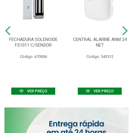
FECHADURA SOLENOIDE
CENTRAL ALARME ANM 24
FS1011 C/SENSOR
NET
Código: 670006
Código: 543512
VER PREÇO
VER PREÇO