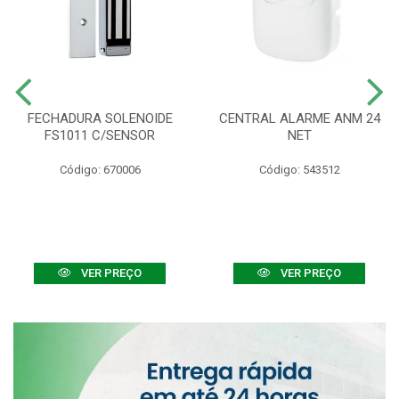
FECHADURA SOLENOIDE
CENTRAL ALARME ANM 24
FS1011 C/SENSOR
NET
Código: 670006
Código: 543512
VER PREÇO
VER PREÇO