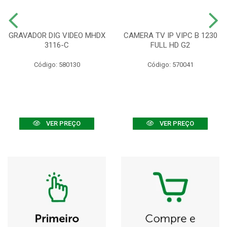
GRAVADOR DIG VIDEO MHDX
CAMERA TV IP VIPC B 1230
3116-C
FULL HD G2
Código: 580130
Código: 570041
VER PREÇO
VER PREÇO