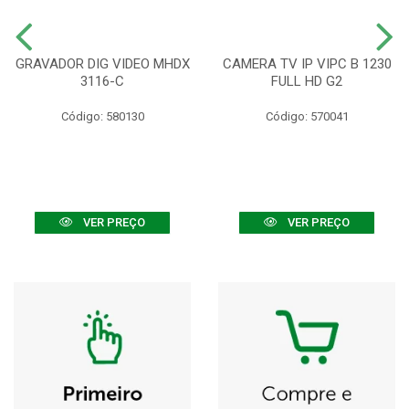
GRAVADOR DIG VIDEO MHDX
CAMERA TV IP VIPC B 1230
3116-C
FULL HD G2
Código: 580130
Código: 570041
VER PREÇO
VER PREÇO