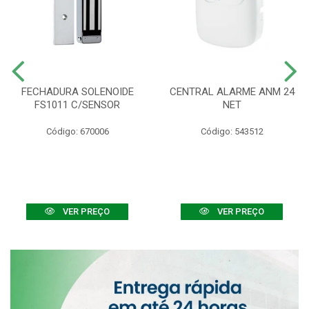
FECHADURA SOLENOIDE
CENTRAL ALARME ANM 24
FS1011 C/SENSOR
NET
Código: 670006
Código: 543512
VER PREÇO
VER PREÇO