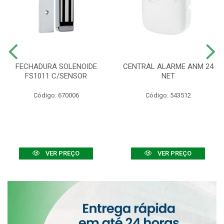
FECHADURA SOLENOIDE
CENTRAL ALARME ANM 24
FS1011 C/SENSOR
NET
Código: 670006
Código: 543512
VER PREÇO
VER PREÇO