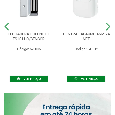
FECHADURA SOLENOIDE
CENTRAL ALARME ANM 24
FS1011 C/SENSOR
NET
Código: 670006
Código: 543512
VER PREÇO
VER PREÇO