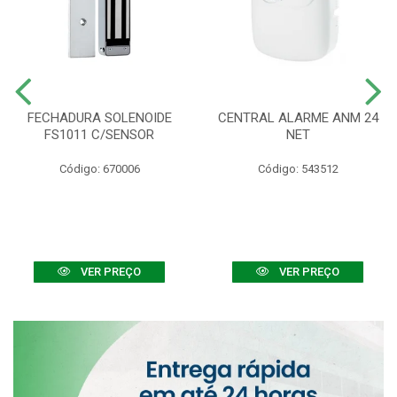
FECHADURA SOLENOIDE
CENTRAL ALARME ANM 24
FS1011 C/SENSOR
NET
Código: 670006
Código: 543512
VER PREÇO
VER PREÇO