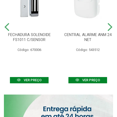
FECHADURA SOLENOIDE
CENTRAL ALARME ANM 24
FS1011 C/SENSOR
NET
Código: 670006
Código: 543512
VER PREÇO
VER PREÇO