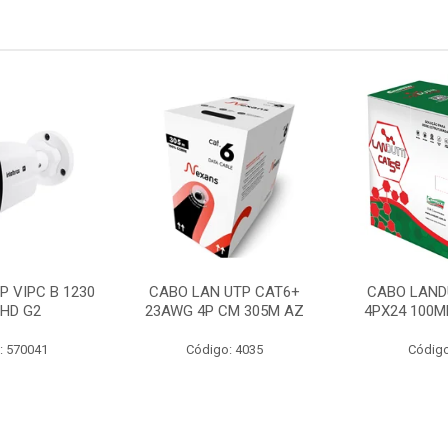
P VIPC B 1230
CABO LAN UTP CAT6+
CABO LAND
 HD G2
23AWG 4P CM 305M AZ
4PX24 100M
: 570041
Código: 4035
Código