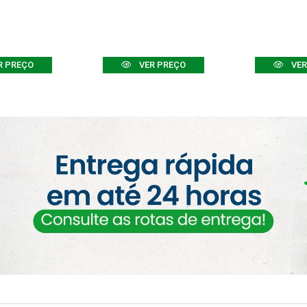
R PREÇO
VER PREÇO
VER