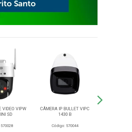
E VIDEO VIPW
CÂMERA IP BULLET VIPC
GRAVADOR 
INI SD
1430 B
MHDX 3
 570028
Código: 570044
Código: