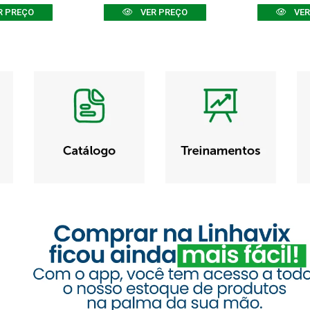
R PREÇO
VER PREÇO
VER