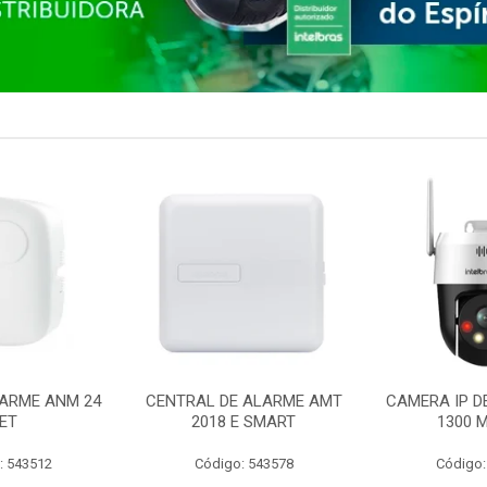
ARME ANM 24
CENTRAL DE ALARME AMT
CAMERA IP D
ET
2018 E SMART
1300 M
: 543512
Código: 543578
Código: