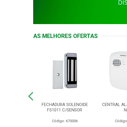
AS MELHORES OFERTAS
DOR ACESSO
FECHADURA SOLENOIDE
CENTRAL AL
 5531 MF EX
FS1011 C/SENSOR
N
: 900018
Código: 670006
Código