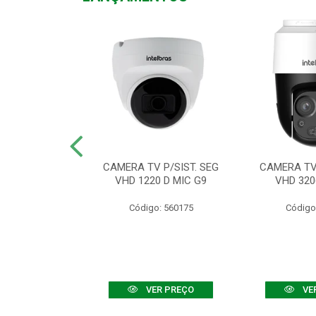
TV VHD 3520 D
CAMERA TV P/SIST. SEG
CAMERA TV 
 COLOR+
VHD 1220 D MIC G9
VHD 320
: 560108
Código: 560175
Código
R PREÇO
VER PREÇO
VE