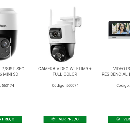
P/SIST. SEG
CAMERA VIDEO WI-FI IM9 +
VIDEO P
6 MINI SD
FULL COLOR
RESIDENCIAL 
: 560174
Código: 560074
Código:
R PREÇO
VER PREÇO
VER