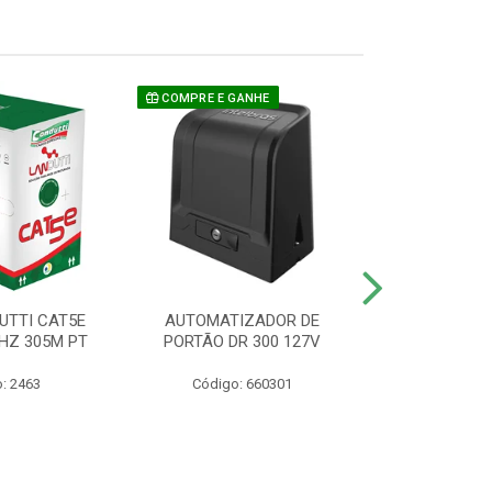
COMPRE E GANHE
UTTI CAT5E
AUTOMATIZADOR DE
CAMERA P/ S
HZ 305M PT
PORTÃO DR 300 127V
1220 BU
: 2463
Código: 660301
Código: