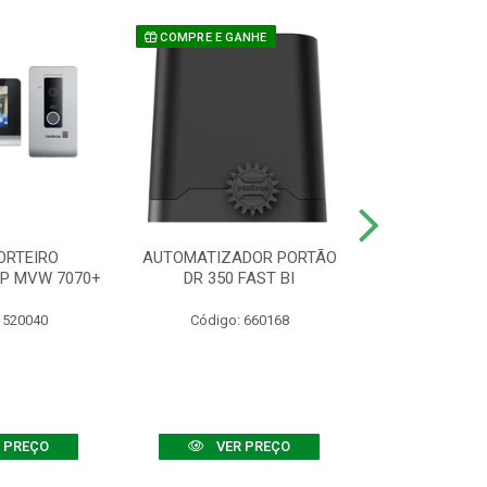
COMPRE E GANHE
ORTEIRO
AUTOMATIZADOR PORTÃO
SENSOR ATIVO
IP MVW 7070+
DR 350 FAST BI
 520040
Código: 660168
Código:
 PREÇO
VER PREÇO
VER