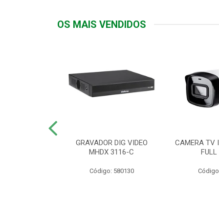
OS MAIS VENDIDOS
TTIV 600VA-
GRAVADOR DIG VIDEO
CAMERA TV I
20V
MHDX 3116-C
FULL
: 822200
Código: 580130
Código