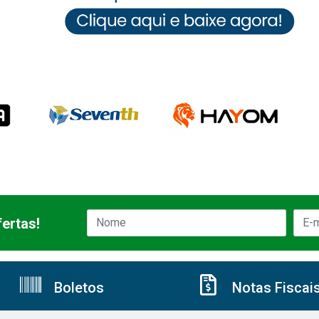
ertas!
Boletos
Notas Fiscai