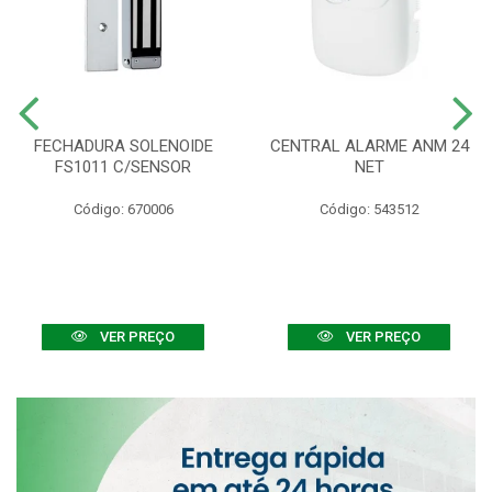
FECHADURA SOLENOIDE
CENTRAL ALARME ANM 24
FS1011 C/SENSOR
NET
Código: 670006
Código: 543512
VER PREÇO
VER PREÇO