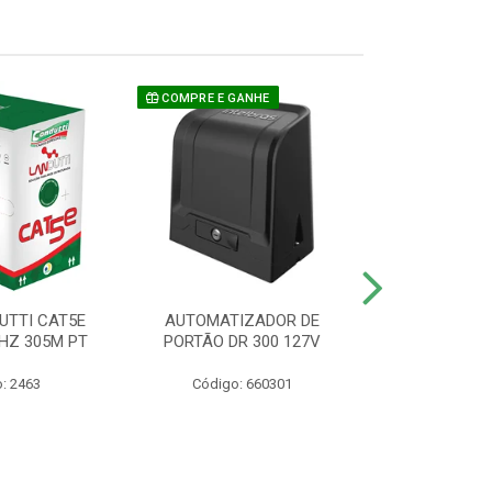
COMPRE E GANHE
UTTI CAT5E
AUTOMATIZADOR DE
CAMERA P/ S
HZ 305M PT
PORTÃO DR 300 127V
1220 BU
: 2463
Código: 660301
Código: