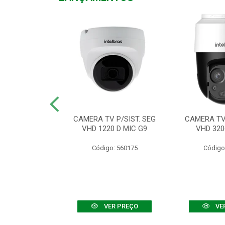
TV VHD 3520 D
CAMERA TV P/SIST. SEG
CAMERA TV 
 COLOR+
VHD 1220 D MIC G9
VHD 320
: 560108
Código: 560175
Código
R PREÇO
VER PREÇO
VE