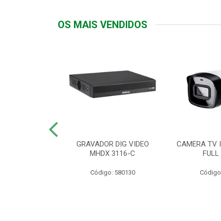
OS MAIS VENDIDOS
TTIV 600VA-
GRAVADOR DIG VIDEO
CAMERA TV I
20V
MHDX 3116-C
FULL
: 822200
Código: 580130
Código