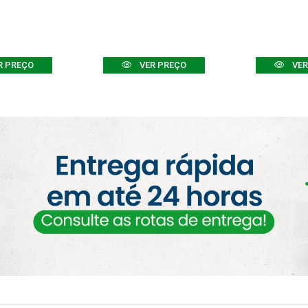
R PREÇO
VER PREÇO
VER