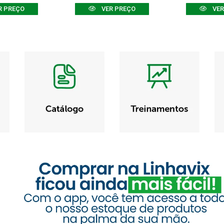
R PREÇO
VER PREÇO
VER