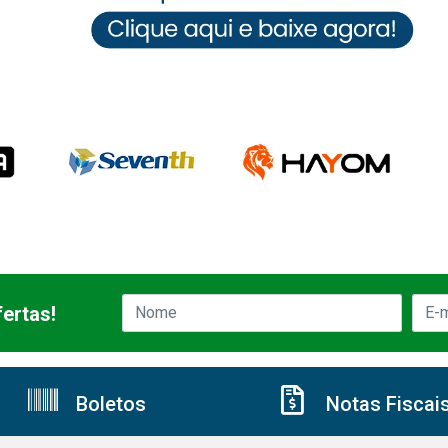
ertas!
Boletos
Notas Fiscai