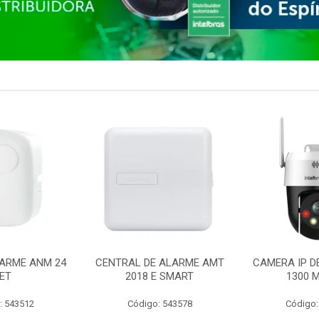
ARME ANM 24
CENTRAL DE ALARME AMT
CAMERA IP D
ET
2018 E SMART
1300 M
: 543512
Código: 543578
Código: