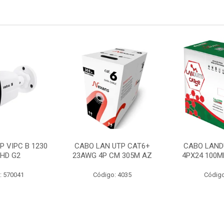
P VIPC B 1230
CABO LAN UTP CAT6+
CABO LAND
 HD G2
23AWG 4P CM 305M AZ
4PX24 100M
: 570041
Código: 4035
Código