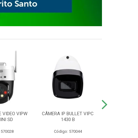
E VIDEO VIPW
CÂMERA IP BULLET VIPC
GRAVADOR 
INI SD
1430 B
MHDX 3
 570028
Código: 570044
Código: