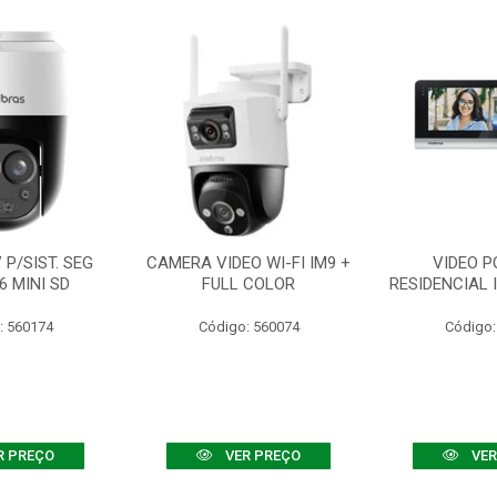
P/SIST. SEG
CAMERA VIDEO WI-FI IM9 +
VIDEO P
6 MINI SD
FULL COLOR
RESIDENCIAL 
: 560174
Código: 560074
Código:
R PREÇO
VER PREÇO
VER