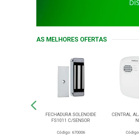
AS MELHORES OFERTAS
DOR ACESSO
FECHADURA SOLENOIDE
CENTRAL AL
 5531 MF EX
FS1011 C/SENSOR
N
: 900018
Código: 670006
Código