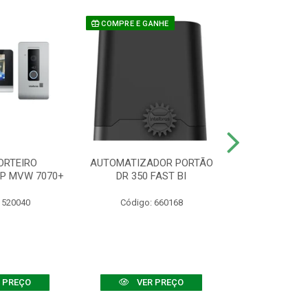
COMPRE E GANHE
ORTEIRO
AUTOMATIZADOR PORTÃO
SENSOR ATIVO
IP MVW 7070+
DR 350 FAST BI
 520040
Código: 660168
Código:
 PREÇO
VER PREÇO
VER