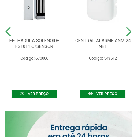
FECHADURA SOLENOIDE
CENTRAL ALARME ANM 24
FS1011 C/SENSOR
NET
Código: 670006
Código: 543512
VER PREÇO
VER PREÇO