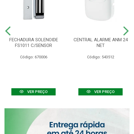
FECHADURA SOLENOIDE
CENTRAL ALARME ANM 24
FS1011 C/SENSOR
NET
Código: 670006
Código: 543512
VER PREÇO
VER PREÇO