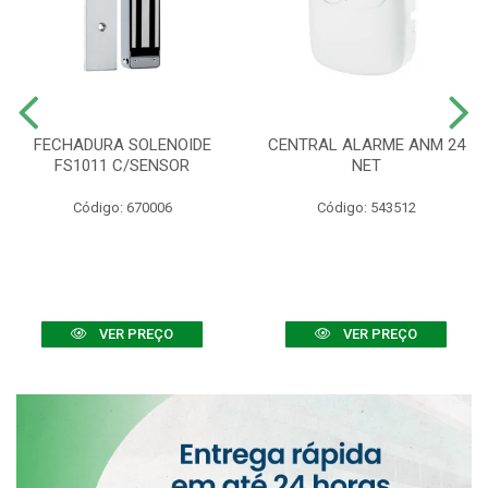
FECHADURA SOLENOIDE
CENTRAL ALARME ANM 24
FS1011 C/SENSOR
NET
Código: 670006
Código: 543512
VER PREÇO
VER PREÇO