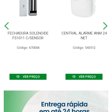
FECHADURA SOLENOIDE
CENTRAL ALARME ANM 24
FS1011 C/SENSOR
NET
Código: 670006
Código: 543512
VER PREÇO
VER PREÇO