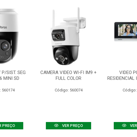
P/SIST. SEG
CAMERA VIDEO WI-FI IM9 +
VIDEO P
6 MINI SD
FULL COLOR
RESIDENCIAL 
: 560174
Código: 560074
Código:
R PREÇO
VER PREÇO
VER