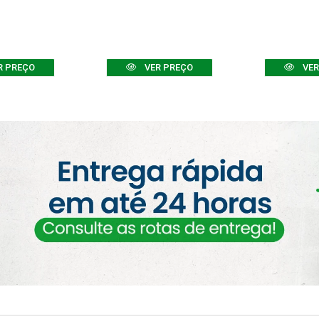
R PREÇO
VER PREÇO
VER