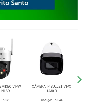
E VIDEO VIPW
CÂMERA IP BULLET VIPC
GRAVADOR 
INI SD
1430 B
MHDX 3
 570028
Código: 570044
Código: