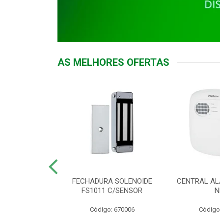
AS MELHORES OFERTAS
DOR ACESSO
FECHADURA SOLENOIDE
CENTRAL AL
 5531 MF EX
FS1011 C/SENSOR
N
: 900018
Código: 670006
Código