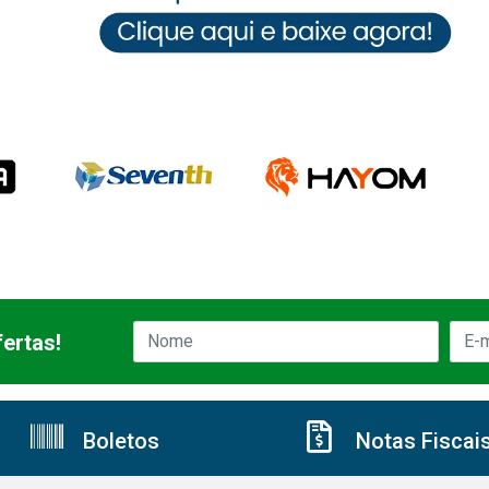
ertas!
Boletos
Notas Fiscai