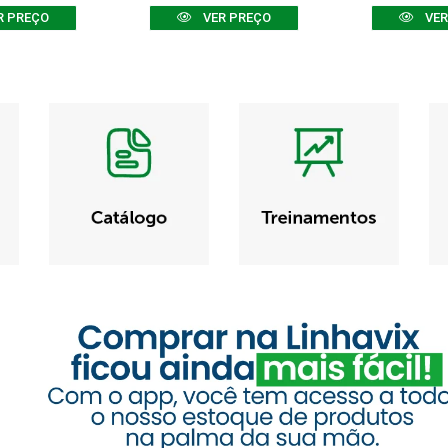
R PREÇO
VER PREÇO
VER