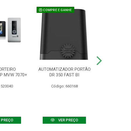
COMPRE E GANHE
ORTEIRO
AUTOMATIZADOR PORTÃO
SENSOR ATIVO
IP MVW 7070+
DR 350 FAST BI
 520040
Código: 660168
Código:
 PREÇO
VER PREÇO
VER