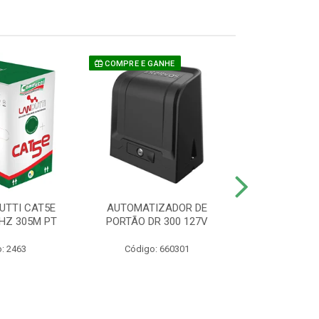
COMPRE E GANHE
UTTI CAT5E
AUTOMATIZADOR DE
CAMERA P/ S
HZ 305M PT
PORTÃO DR 300 127V
1220 BU
: 2463
Código: 660301
Código: