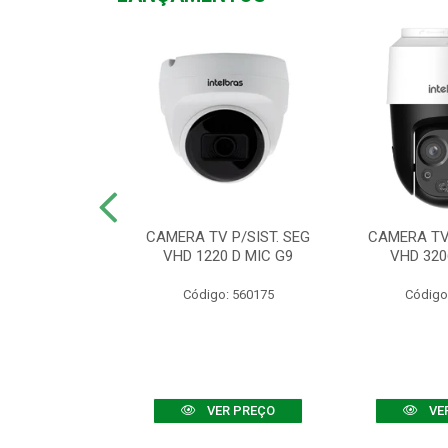
TV VHD 3520 D
CAMERA TV P/SIST. SEG
CAMERA TV 
 COLOR+
VHD 1220 D MIC G9
VHD 320
: 560108
Código: 560175
Código
R PREÇO
VER PREÇO
VE