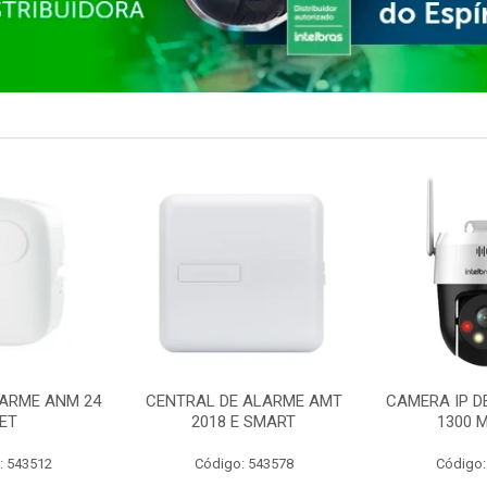
ARME ANM 24
CENTRAL DE ALARME AMT
CAMERA IP D
ET
2018 E SMART
1300 M
: 543512
Código: 543578
Código: