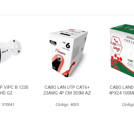
P VIPC B 1230
CABO LAN UTP CAT6+
CABO LAND
 HD G2
23AWG 4P CM 305M AZ
4PX24 100M
: 570041
Código: 4035
Código