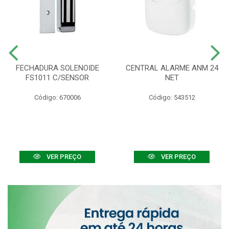
FECHADURA SOLENOIDE
CENTRAL ALARME ANM 24
FS1011 C/SENSOR
NET
Código: 670006
Código: 543512
VER PREÇO
VER PREÇO