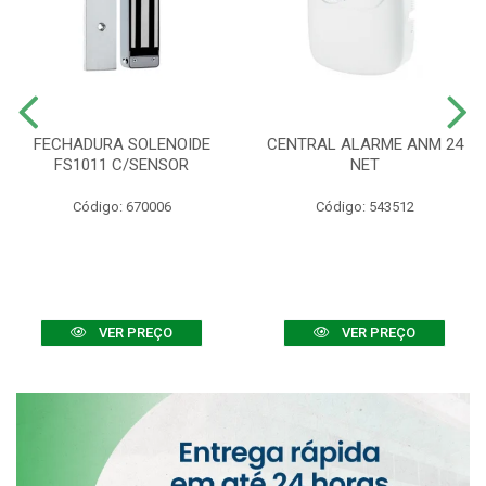
FECHADURA SOLENOIDE
CENTRAL ALARME ANM 24
FS1011 C/SENSOR
NET
Código: 670006
Código: 543512
VER PREÇO
VER PREÇO