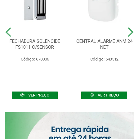
FECHADURA SOLENOIDE
CENTRAL ALARME ANM 24
FS1011 C/SENSOR
NET
Código: 670006
Código: 543512
VER PREÇO
VER PREÇO