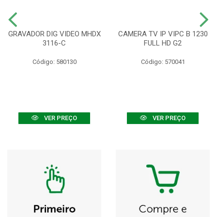
GRAVADOR DIG VIDEO MHDX
CAMERA TV IP VIPC B 1230
3116-C
FULL HD G2
Código: 580130
Código: 570041
VER PREÇO
VER PREÇO