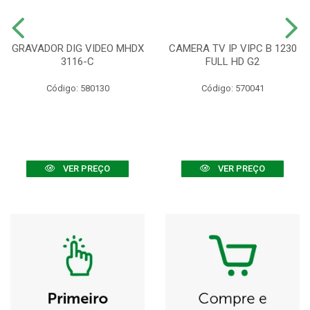
GRAVADOR DIG VIDEO MHDX
CAMERA TV IP VIPC B 1230
3116-C
FULL HD G2
Código: 580130
Código: 570041
VER PREÇO
VER PREÇO