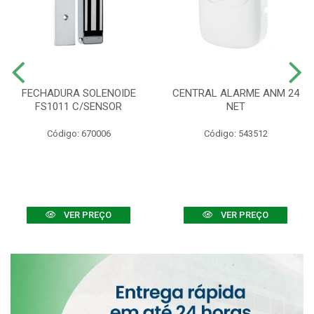
FECHADURA SOLENOIDE
CENTRAL ALARME ANM 24
FS1011 C/SENSOR
NET
Código: 670006
Código: 543512
VER PREÇO
VER PREÇO