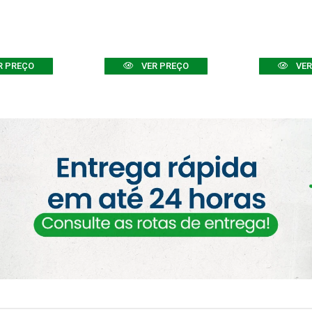
R PREÇO
VER PREÇO
VER