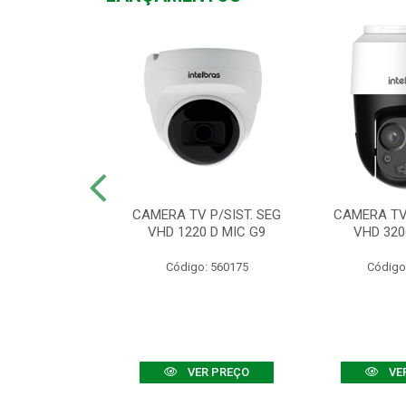
TV VHD 3520 D
CAMERA TV P/SIST. SEG
CAMERA TV 
 COLOR+
VHD 1220 D MIC G9
VHD 320
: 560108
Código: 560175
Código
R PREÇO
VER PREÇO
VE