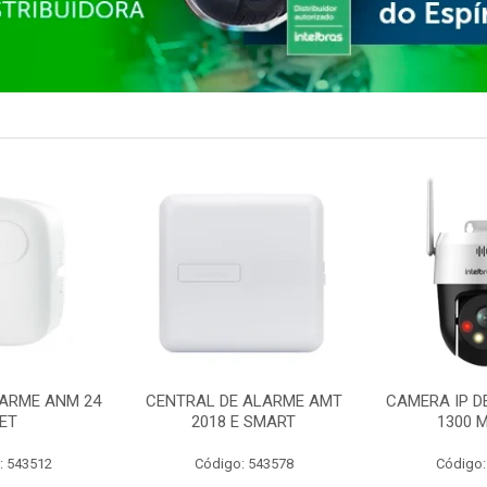
ARME ANM 24
CENTRAL DE ALARME AMT
CAMERA IP D
ET
2018 E SMART
1300 M
: 543512
Código: 543578
Código: