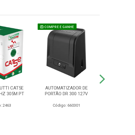
COMPRE E GANHE
UTTI CAT5E
AUTOMATIZADOR DE
CAMERA P/ S
HZ 305M PT
PORTÃO DR 300 127V
1220 BU
: 2463
Código: 660301
Código: