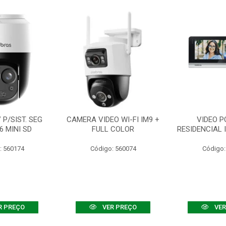
P/SIST. SEG
CAMERA VIDEO WI-FI IM9 +
VIDEO P
6 MINI SD
FULL COLOR
RESIDENCIAL 
: 560174
Código: 560074
Código:
R PREÇO
VER PREÇO
VER