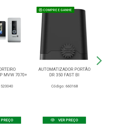
COMPRE E GANHE
ORTEIRO
AUTOMATIZADOR PORTÃO
SENSOR ATIVO
IP MVW 7070+
DR 350 FAST BI
 520040
Código: 660168
Código:
 PREÇO
VER PREÇO
VER