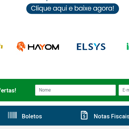
ertas!
Boletos
Notas Fiscai