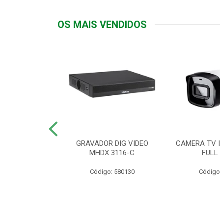
OS MAIS VENDIDOS
TTIV 600VA-
GRAVADOR DIG VIDEO
CAMERA TV I
20V
MHDX 3116-C
FULL
: 822200
Código: 580130
Código