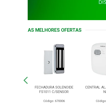
AS MELHORES OFERTAS
DOR ACESSO
FECHADURA SOLENOIDE
CENTRAL AL
 5531 MF EX
FS1011 C/SENSOR
N
: 900018
Código: 670006
Código