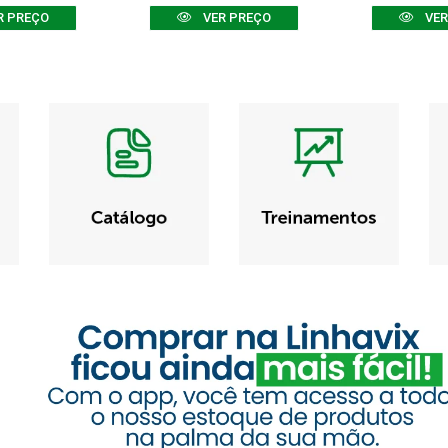
R PREÇO
VER PREÇO
VER