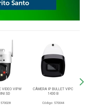
E VIDEO VIPW
CÂMERA IP BULLET VIPC
GRAVADOR 
INI SD
1430 B
MHDX 3
 570028
Código: 570044
Código: