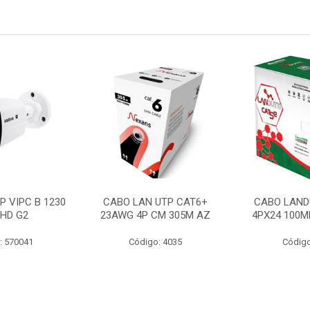
P VIPC B 1230
CABO LAN UTP CAT6+
CABO LAND
 HD G2
23AWG 4P CM 305M AZ
4PX24 100M
: 570041
Código: 4035
Código