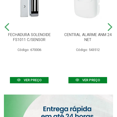
FECHADURA SOLENOIDE
CENTRAL ALARME ANM 24
FS1011 C/SENSOR
NET
Código: 670006
Código: 543512
VER PREÇO
VER PREÇO