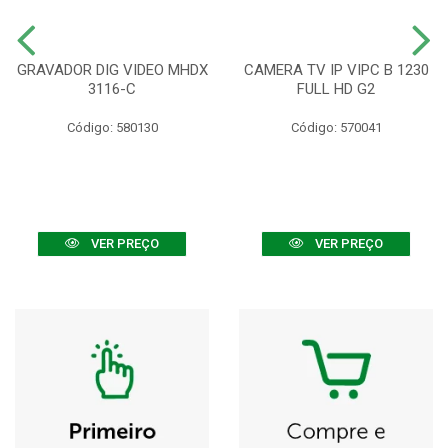
GRAVADOR DIG VIDEO MHDX
CAMERA TV IP VIPC B 1230
3116-C
FULL HD G2
Código: 580130
Código: 570041
VER PREÇO
VER PREÇO