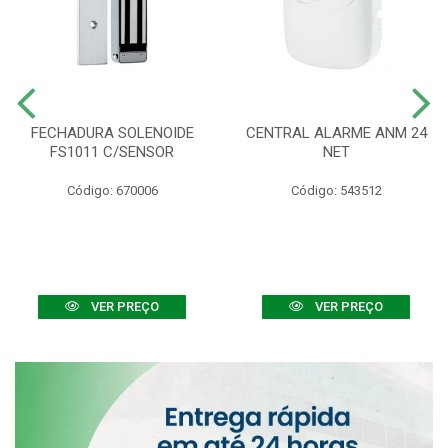
FECHADURA SOLENOIDE
CENTRAL ALARME ANM 24
FS1011 C/SENSOR
NET
Código: 670006
Código: 543512
VER PREÇO
VER PREÇO