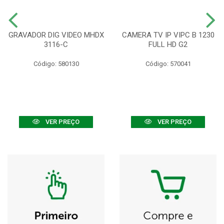
GRAVADOR DIG VIDEO MHDX
CAMERA TV IP VIPC B 1230
3116-C
FULL HD G2
Código: 580130
Código: 570041
VER PREÇO
VER PREÇO