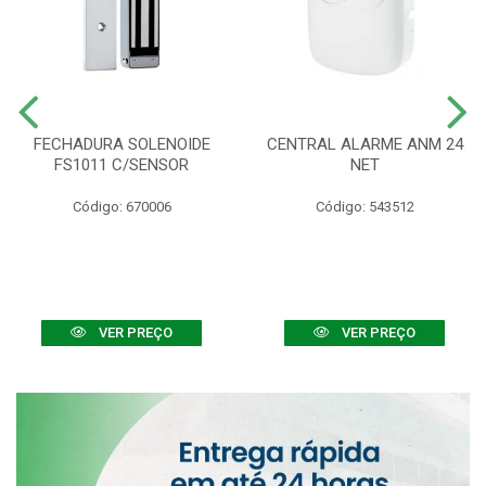
FECHADURA SOLENOIDE
CENTRAL ALARME ANM 24
FS1011 C/SENSOR
NET
Código: 670006
Código: 543512
VER PREÇO
VER PREÇO