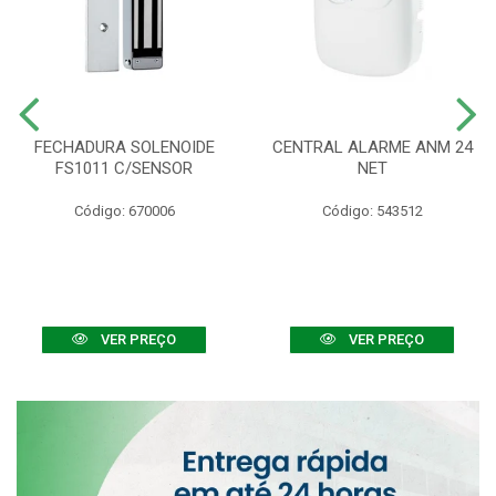
FECHADURA SOLENOIDE
CENTRAL ALARME ANM 24
FS1011 C/SENSOR
NET
Código: 670006
Código: 543512
VER PREÇO
VER PREÇO