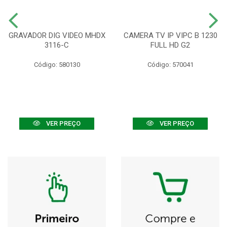
GRAVADOR DIG VIDEO MHDX
CAMERA TV IP VIPC B 1230
3116-C
FULL HD G2
Código: 580130
Código: 570041
VER PREÇO
VER PREÇO