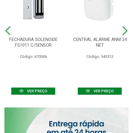
FECHADURA SOLENOIDE
CENTRAL ALARME ANM 24
FS1011 C/SENSOR
NET
Código: 670006
Código: 543512
VER PREÇO
VER PREÇO