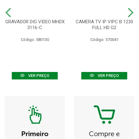
GRAVADOR DIG VIDEO MHDX
CAMERA TV IP VIPC B 1230
3116-C
FULL HD G2
Código: 580130
Código: 570041
VER PREÇO
VER PREÇO