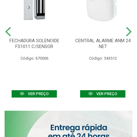
FECHADURA SOLENOIDE
CENTRAL ALARME ANM 24
FS1011 C/SENSOR
NET
Código: 670006
Código: 543512
VER PREÇO
VER PREÇO