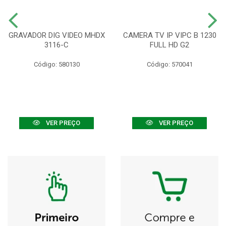
GRAVADOR DIG VIDEO MHDX
CAMERA TV IP VIPC B 1230
3116-C
FULL HD G2
Código: 580130
Código: 570041
VER PREÇO
VER PREÇO