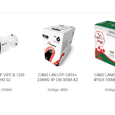
P VIPC B 1230
CABO LAN UTP CAT6+
CABO LAND
 HD G2
23AWG 4P CM 305M AZ
4PX24 100M
: 570041
Código: 4035
Código