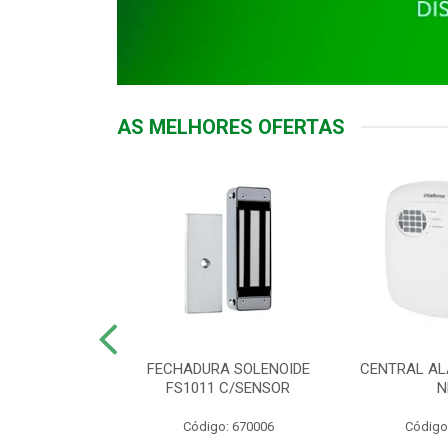
AS MELHORES OFERTAS
DOR ACESSO
FECHADURA SOLENOIDE
CENTRAL AL
 5531 MF EX
FS1011 C/SENSOR
N
: 900018
Código: 670006
Código