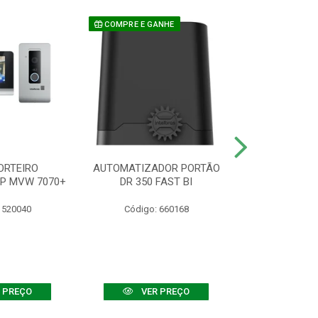
COMPRE E GANHE
ORTEIRO
AUTOMATIZADOR PORTÃO
SENSOR ATIVO
IP MVW 7070+
DR 350 FAST BI
 520040
Código: 660168
Código:
 PREÇO
VER PREÇO
VER