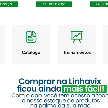
R PREÇO
VER PREÇO
VER