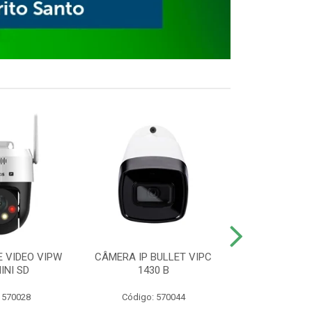
E VIDEO VIPW
CÂMERA IP BULLET VIPC
GRAVADOR 
INI SD
1430 B
MHDX 3
 570028
Código: 570044
Código: