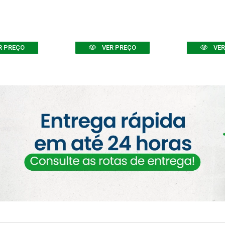
R PREÇO
VER PREÇO
VER