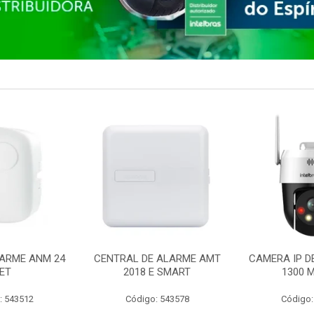
ARME ANM 24
CENTRAL DE ALARME AMT
CAMERA IP D
ET
2018 E SMART
1300 M
: 543512
Código: 543578
Código: