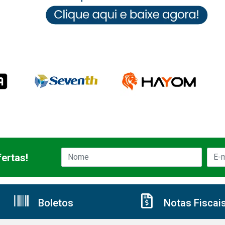
ertas!
Boletos
Notas Fiscai