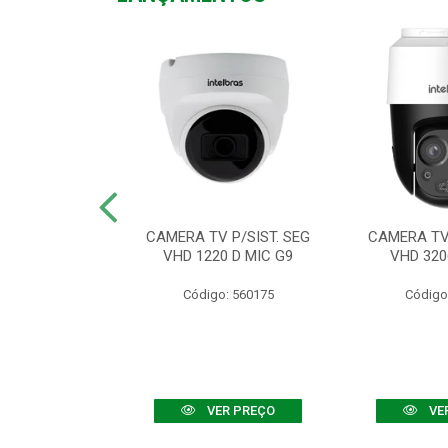
TV VHD 3520 D
CAMERA TV P/SIST. SEG
CAMERA TV 
 COLOR+
VHD 1220 D MIC G9
VHD 320
: 560108
Código: 560175
Código
R PREÇO
VER PREÇO
VE