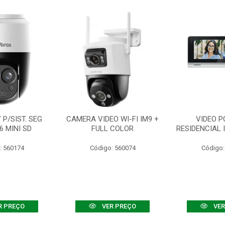
P/SIST. SEG
CAMERA VIDEO WI-FI IM9 +
VIDEO P
6 MINI SD
FULL COLOR
RESIDENCIAL 
: 560174
Código: 560074
Código:
R PREÇO
VER PREÇO
VER