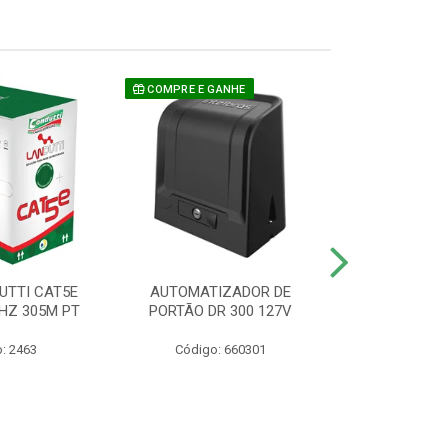
COMPRE E GANHE
UTTI CAT5E
AUTOMATIZADOR DE
CAMERA P/ S
HZ 305M PT
PORTÃO DR 300 127V
1220 BU
: 2463
Código: 660301
Código: