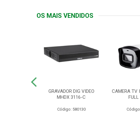
OS MAIS VENDIDOS
TTIV 600VA-
GRAVADOR DIG VIDEO
CAMERA TV I
20V
MHDX 3116-C
FULL
: 822200
Código: 580130
Código