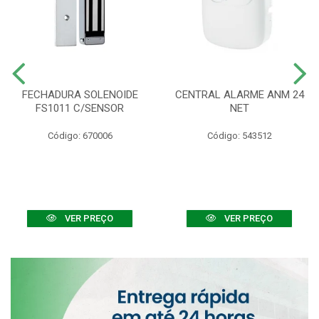
FECHADURA SOLENOIDE
CENTRAL ALARME ANM 24
FS1011 C/SENSOR
NET
Código: 670006
Código: 543512
VER PREÇO
VER PREÇO