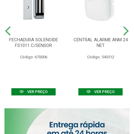
FECHADURA SOLENOIDE
CENTRAL ALARME ANM 24
FS1011 C/SENSOR
NET
Código: 670006
Código: 543512
VER PREÇO
VER PREÇO