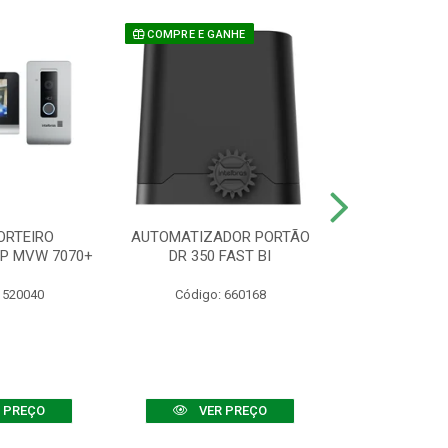
COMPRE E GANHE
ORTEIRO
AUTOMATIZADOR PORTÃO
SENSOR ATIVO
IP MVW 7070+
DR 350 FAST BI
 520040
Código: 660168
Código:
 PREÇO
VER PREÇO
VER