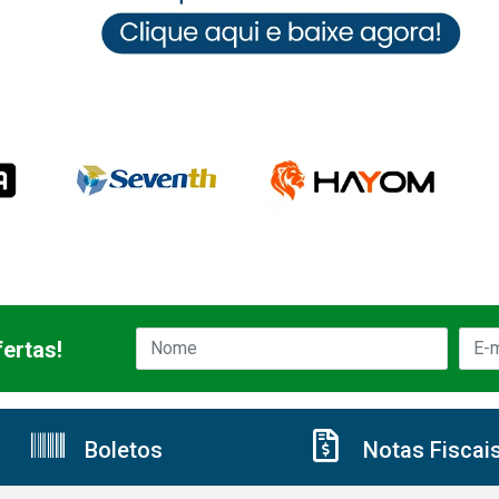
ertas!
Boletos
Notas Fiscai