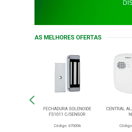
AS MELHORES OFERTAS
DOR ACESSO
FECHADURA SOLENOIDE
CENTRAL AL
 5531 MF EX
FS1011 C/SENSOR
N
: 900018
Código: 670006
Código