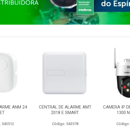
ARME ANM 24
CENTRAL DE ALARME AMT
CAMERA IP D
ET
2018 E SMART
1300 M
: 543512
Código: 543578
Código: