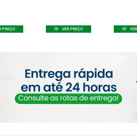
R PREÇO
VER PREÇO
VER