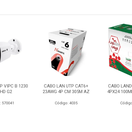
P VIPC B 1230
CABO LAN UTP CAT6+
CABO LAND
 HD G2
23AWG 4P CM 305M AZ
4PX24 100M
: 570041
Código: 4035
Código