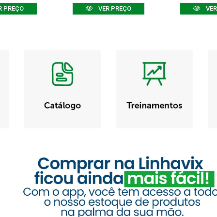
R PREÇO
VER PREÇO
VER