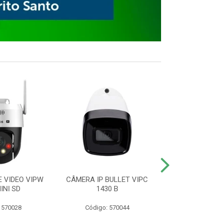
E VIDEO VIPW
CÂMERA IP BULLET VIPC
GRAVADOR 
INI SD
1430 B
MHDX 3
 570028
Código: 570044
Código: