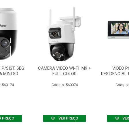
P/SIST. SEG
CAMERA VIDEO WI-FI IM9 +
VIDEO P
6 MINI SD
FULL COLOR
RESIDENCIAL 
: 560174
Código: 560074
Código:
R PREÇO
VER PREÇO
VER