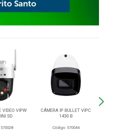
E VIDEO VIPW
CÂMERA IP BULLET VIPC
GRAVADOR 
INI SD
1430 B
MHDX 3
 570028
Código: 570044
Código: