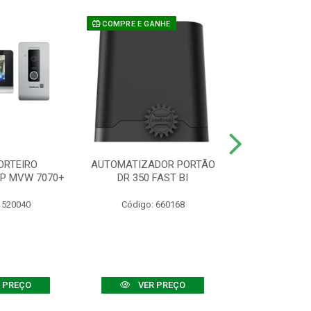
COMPRE E GANHE
ORTEIRO
AUTOMATIZADOR PORTÃO
SENSOR ATIVO
IP MVW 7070+
DR 350 FAST BI
 520040
Código: 660168
Código:
 PREÇO
VER PREÇO
VER