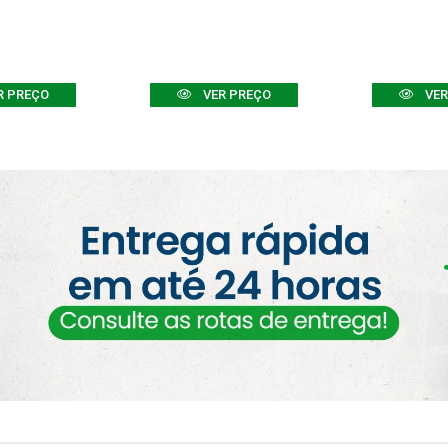
R PREÇO
VER PREÇO
VER