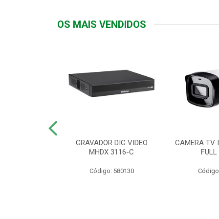
OS MAIS VENDIDOS
TTIV 600VA-
GRAVADOR DIG VIDEO
CAMERA TV I
20V
MHDX 3116-C
FULL
: 822200
Código: 580130
Código