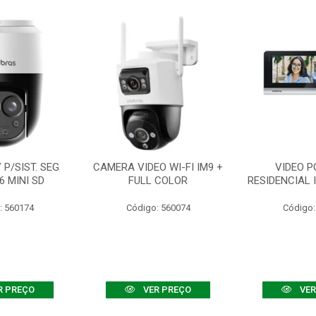
P/SIST. SEG
CAMERA VIDEO WI-FI IM9 +
VIDEO P
6 MINI SD
FULL COLOR
RESIDENCIAL 
: 560174
Código: 560074
Código:
R PREÇO
VER PREÇO
VER