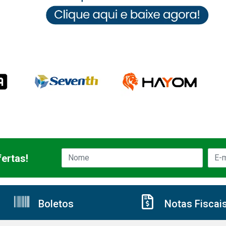
ertas!
Boletos
Notas Fiscai