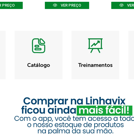
R PREÇO
VER PREÇO
VER