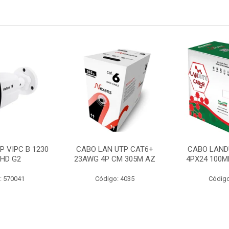
P VIPC B 1230
CABO LAN UTP CAT6+
CABO LAND
 HD G2
23AWG 4P CM 305M AZ
4PX24 100M
: 570041
Código: 4035
Código