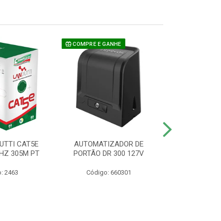
COMPRE E GANHE
UTTI CAT5E
AUTOMATIZADOR DE
CAMERA P/ S
HZ 305M PT
PORTÃO DR 300 127V
1220 BU
: 2463
Código: 660301
Código: