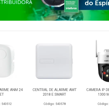
ARME ANM 24
CENTRAL DE ALARME AMT
CAMERA IP D
ET
2018 E SMART
1300 M
: 543512
Código: 543578
Código: