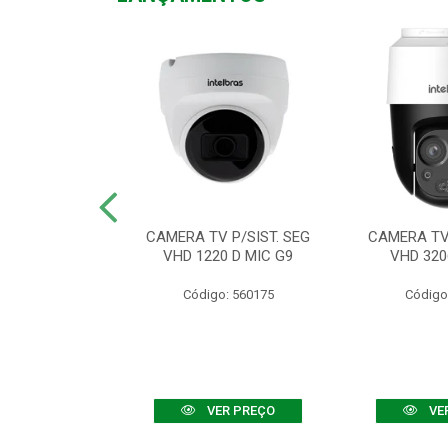
TV VHD 3520 D
CAMERA TV P/SIST. SEG
CAMERA TV 
 COLOR+
VHD 1220 D MIC G9
VHD 320
: 560108
Código: 560175
Código
R PREÇO
VER PREÇO
VE