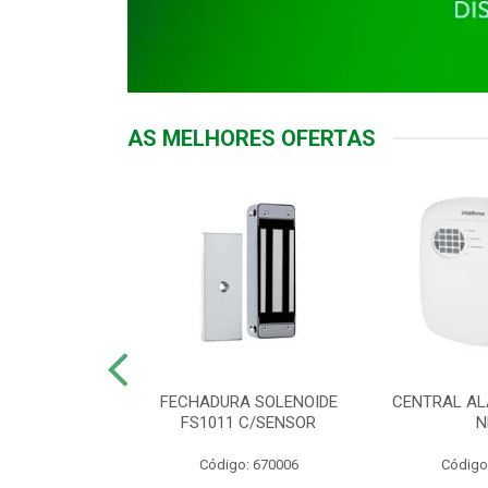
AS MELHORES OFERTAS
DOR ACESSO
FECHADURA SOLENOIDE
CENTRAL AL
 5531 MF EX
FS1011 C/SENSOR
N
: 900018
Código: 670006
Código