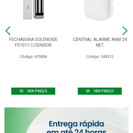
FECHADURA SOLENOIDE
CENTRAL ALARME ANM 24
FS1011 C/SENSOR
NET
Código: 670006
Código: 543512
VER PREÇO
VER PREÇO