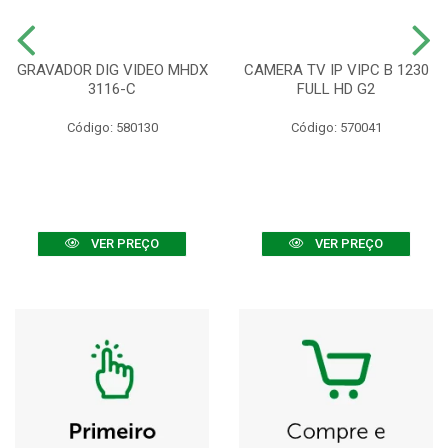
GRAVADOR DIG VIDEO MHDX
CAMERA TV IP VIPC B 1230
3116-C
FULL HD G2
Código: 580130
Código: 570041
VER PREÇO
VER PREÇO