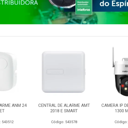
ARME ANM 24
CENTRAL DE ALARME AMT
CAMERA IP D
ET
2018 E SMART
1300 M
: 543512
Código: 543578
Código: