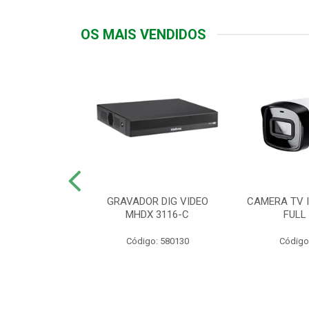
OS MAIS VENDIDOS
TTIV 600VA-
GRAVADOR DIG VIDEO
CAMERA TV I
20V
MHDX 3116-C
FULL
: 822200
Código: 580130
Código