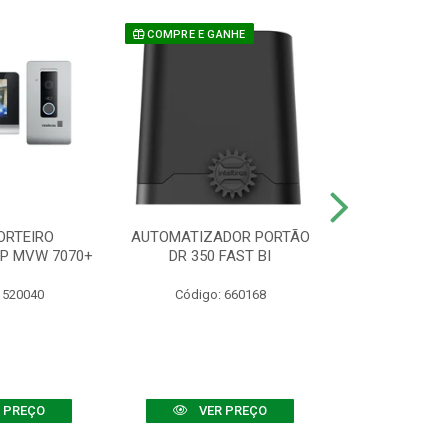
COMPRE E GANHE
ORTEIRO
AUTOMATIZADOR PORTÃO
SENSOR ATIVO
IP MVW 7070+
DR 350 FAST BI
 520040
Código: 660168
Código:
 PREÇO
VER PREÇO
VER