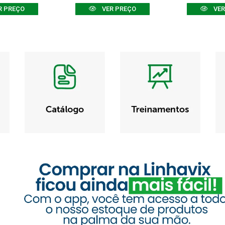
R PREÇO
VER PREÇO
VER