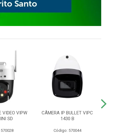
E VIDEO VIPW
CÂMERA IP BULLET VIPC
GRAVADOR 
INI SD
1430 B
MHDX 3
 570028
Código: 570044
Código: