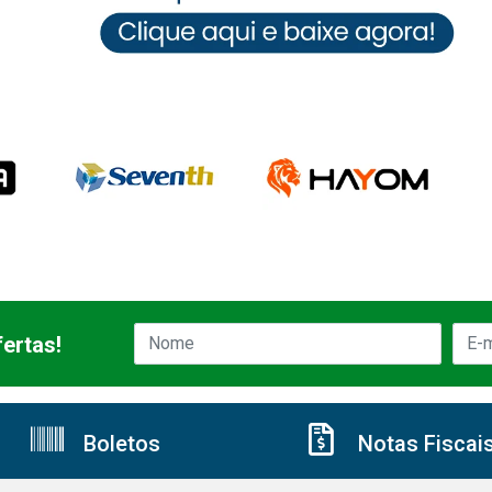
ertas!
Boletos
Notas Fiscai