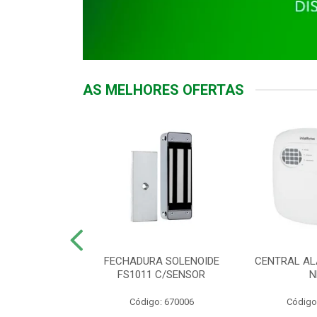
AS MELHORES OFERTAS
DOR ACESSO
FECHADURA SOLENOIDE
CENTRAL AL
 5531 MF EX
FS1011 C/SENSOR
N
: 900018
Código: 670006
Código