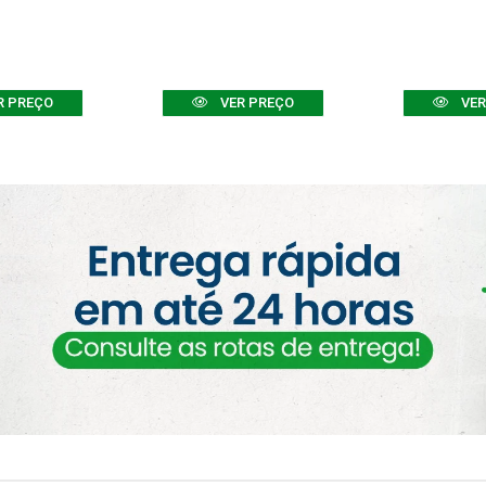
R PREÇO
VER PREÇO
VER