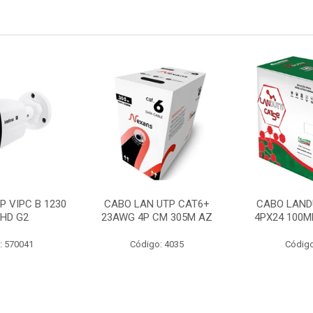
P VIPC B 1230
CABO LAN UTP CAT6+
CABO LAND
 HD G2
23AWG 4P CM 305M AZ
4PX24 100M
: 570041
Código: 4035
Código