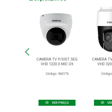
TV VHD 3520 D
CAMERA TV P/SIST. SEG
CAMERA TV 
 COLOR+
VHD 1220 D MIC G9
VHD 320
: 560108
Código: 560175
Código
R PREÇO
VER PREÇO
VE