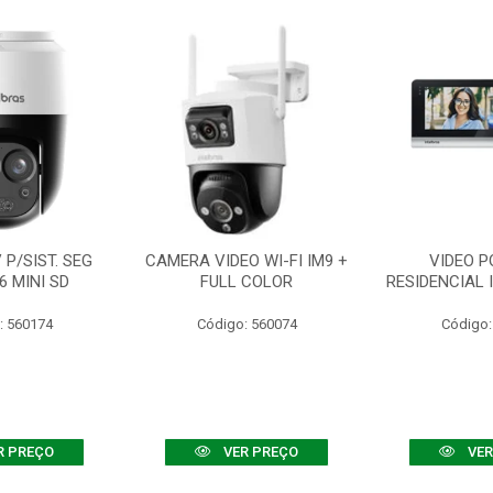
P/SIST. SEG
CAMERA VIDEO WI-FI IM9 +
VIDEO P
6 MINI SD
FULL COLOR
RESIDENCIAL 
: 560174
Código: 560074
Código:
R PREÇO
VER PREÇO
VER