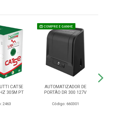
COMPRE E GANHE
UTTI CAT5E
AUTOMATIZADOR DE
CAMERA P/ S
HZ 305M PT
PORTÃO DR 300 127V
1220 BU
: 2463
Código: 660301
Código: