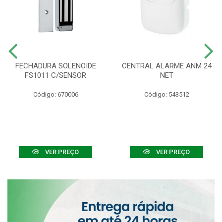
FECHADURA SOLENOIDE
CENTRAL ALARME ANM 24
FS1011 C/SENSOR
NET
Código: 670006
Código: 543512
VER PREÇO
VER PREÇO